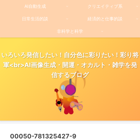
AI自動生成
クリエイティブ系
日常生活的談
経済的と仕事的談
非科学と科学
いろいろ発信したい！自分色に彩りたい！彩り将
軍<br>AI画像生成・開運・オカルト・雑学を発
信するブログ
00050-781325427-9