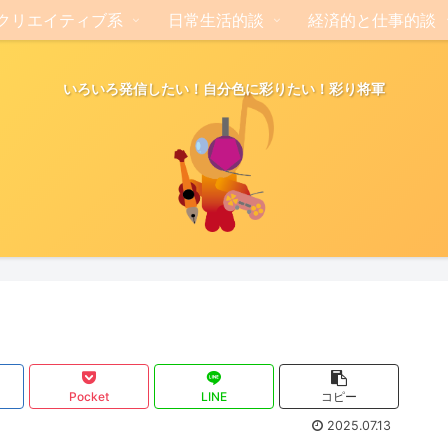
クリエイティブ系
日常生活的談
経済的と仕事的談
いろいろ発信したい！自分色に彩りたい！彩り将軍
Pocket
LINE
コピー
2025.07.13