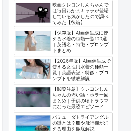
映画クレヨンしんちゃんで
は毎回おかまキャラが登場
している気がしたので調べ
てみた【後編】
【保存版】AI画像生成に使
える水着の種類一覧100選
｜英語名・特徴・プロンプ
トまとめ
【2026年版】AI画像生成で
使える女性用水着の種類一
覧｜英語表記・特徴・プロ
ンプトを徹底解説
【閲覧注意】クレヨンしん
ちゃんの怖い話・ホラー回
まとめ｜子供の頃トラウマ
になった最恐エピソード
バミューダトライアングル
の謎とは？船や飛行機が消
える理由を徹底解説