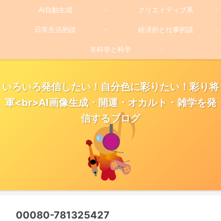
AI自動生成
クリエイティブ系
日常生活的談
経済的と仕事的談
非科学と科学
いろいろ発信したい！自分色に彩りたい！彩り将
軍<br>AI画像生成・開運・オカルト・雑学を発
信するブログ
00080-781325427