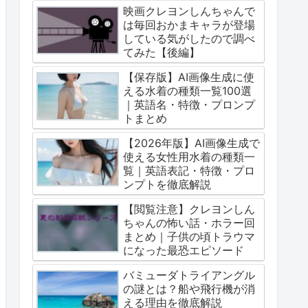
映画クレヨンしんちゃんで
は毎回おかまキャラが登場
している気がしたので調べ
てみた【後編】
【保存版】AI画像生成に使
える水着の種類一覧100選
｜英語名・特徴・プロンプ
トまとめ
【2026年版】AI画像生成で
使える女性用水着の種類一
覧｜英語表記・特徴・プロ
ンプトを徹底解説
【閲覧注意】クレヨンしん
ちゃんの怖い話・ホラー回
まとめ｜子供の頃トラウマ
になった最恐エピソード
バミューダトライアングル
の謎とは？船や飛行機が消
える理由を徹底解説