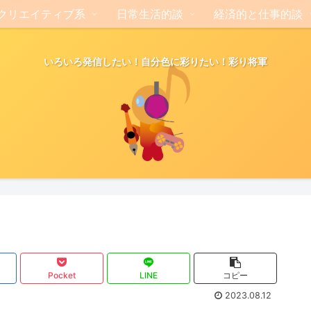
クリエイティブ系
日常生活的談
経済的と仕事的談
いろいろ発信したい！自分色に彩りたい！彩り将軍
Pocket
LINE
コピー
2023.08.12