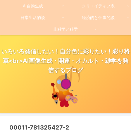
AI自動生成
クリエイティブ系
日常生活的談
経済的と仕事的談
非科学と科学
いろいろ発信したい！自分色に彩りたい！彩り将
軍<br>AI画像生成・開運・オカルト・雑学を発
信するブログ
00011-781325427-2