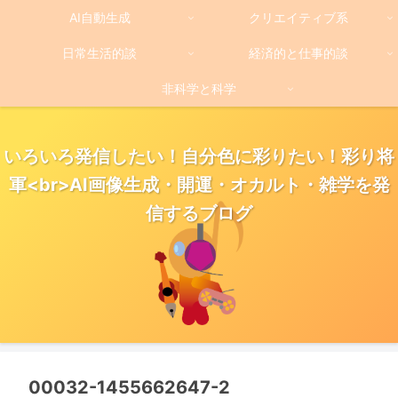
AI自動生成
クリエイティブ系
日常生活的談
経済的と仕事的談
非科学と科学
いろいろ発信したい！自分色に彩りたい！彩り将
軍<br>AI画像生成・開運・オカルト・雑学を発
信するブログ
00032-1455662647-2