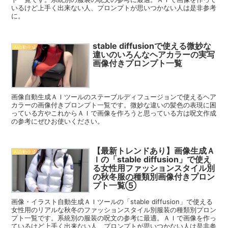
いるけど上手く出来ない人、プロンプトが思いつかない人は是非参考
に。
stable diffusionで使える微妙な
AI自動生成
違いのいろんなヘアカラーの実写
画像付きプロンプト一覧
画像自動生成ＡＩツールのステーブルディフュージョンで使えるヘア
カラーの画像付きプロンプト一覧です。微妙な違いの髪色の表現に困
っている方やこれからＡＩで画像を作ろうと思っている方は呪文作成
の参考にぜひお使いください。
【最新トレンドあり】画像生成Ａ
AI自動生成
Ｉの「stable diffusion」で使え
る女性用ファッションスタイル別
の秋冬服の種類別画像付きプロン
プト一覧⑤
画像・イラスト自動生成ＡＩツールの「stable diffusion」で使える
女性用のリアルな秋冬のファッションスタイル別服装の種類別プロン
プト一覧です。系統別の服装の呪文の参考に最適。ＡＩで画像を作っ
ているけど上手く出来ない人、プロンプトが思いつかない人は是非参