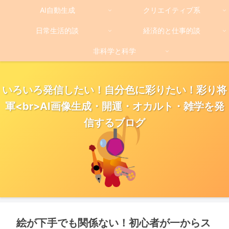
AI自動生成
クリエイティブ系
日常生活的談
経済的と仕事的談
非科学と科学
いろいろ発信したい！自分色に彩りたい！彩り将
軍<br>AI画像生成・開運・オカルト・雑学を発
信するブログ
絵が下手でも関係ない！初心者が一からス