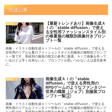
関連記事
【最新トレンドあり】画像生成Ａ
AI自動生成
Ｉの「stable diffusion」で使え
る女性用ファッションスタイル別
の春夏服の種類別画像付きプロン
プト一覧
画像・イラスト自動生成ＡＩツールの「stable diffusion」で使える
女性用のリアルな夏のファッションスタイル別服装の種類別プロンプ
ト一覧です。系統別の服装の呪文の参考に最適。ＡＩで画像を作って
いるけど上手く出来ない人、プロンプトが思いつかない人は是非参考
に。
画像生成ＡＩの「stable
AI自動生成
diffusion」で使える男性用の
RPGゲームのようなファンタジー
世界の職業（ジョブ）別服装プロ
ンプト一覧②
画像・イラスト自動生成ＡＩツールの「stable diffusion」で使える
男性用のリアルなファンタジー世界のジョブ別服装の種類別プロンプ
ト一覧です。系統別の服装の呪文の参考に最適。ＡＩで画像を作って