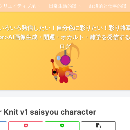
クリエイティブ系
日常生活的談
経済的と仕事的談
いろいろ発信したい！自分色に彩りたい！彩り将
br>AI画像生成・開運・オカルト・雑学を発信す
ログ
r Knit v1 saisyou character