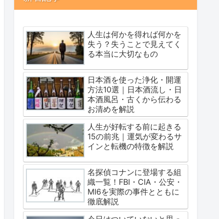
人生は何かを得れば何かを
失う？失うことで見えてく
る本当に大切なもの
日本酒を使った浄化・開運
方法10選｜日本酒流し・日
本酒風呂・古くから伝わる
お清めを解説
人生が好転する前に起きる
15の前兆｜運気が変わるサ
インと転機の特徴を解説
名探偵コナンに登場する組
織一覧！FBI・CIA・公安・
MI6を実際の事件とともに
徹底解説
今日はついていないと思っ