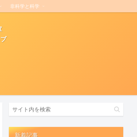
非科学と科学
軍
るブ
新着記事