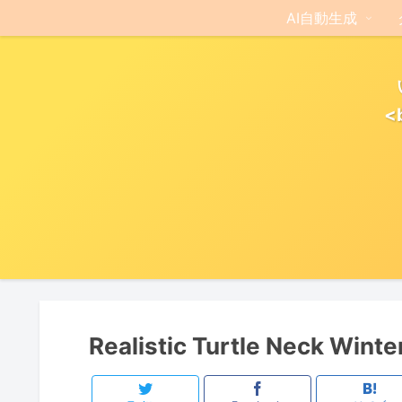
AI自動生成
<
Realistic Turtle Neck Winte