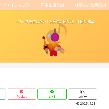
クリエイティブ系
日常生活的談
経済的と仕事的談
いろいろ発信したい！自分色に彩りたい！彩り将軍
Pocket
LINE
コピー
2025.11.21