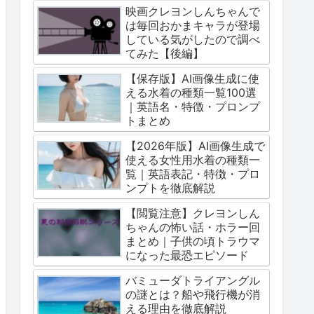
映画クレヨンしんちゃんで
は毎回おかまキャラが登場
している気がしたので調べ
てみた【後編】
【保存版】AI画像生成に使
える水着の種類一覧100選
｜英語名・特徴・プロンプ
トまとめ
【2026年版】AI画像生成で
使える女性用水着の種類一
覧｜英語表記・特徴・プロ
ンプトを徹底解説
【閲覧注意】クレヨンしん
ちゃんの怖い話・ホラー回
まとめ｜子供の頃トラウマ
になった最恐エピソード
バミューダトライアングル
の謎とは？船や飛行機が消
える理由を徹底解説