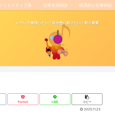
クリエイティブ系
日常生活的談
経済的と仕事的談
いろいろ発信したい！自分色に彩りたい！彩り将軍
Pocket
LINE
コピー
2025.11.23