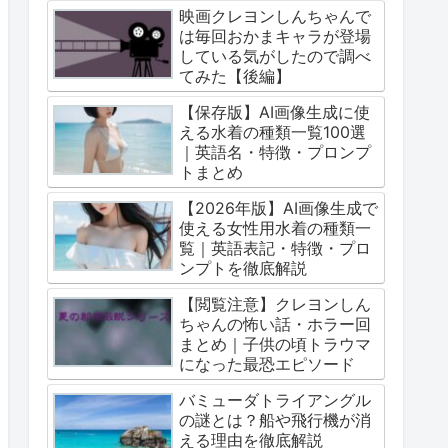
映画クレヨンしんちゃんで
は毎回おかまキャラが登場
している気がしたので調べ
てみた【後編】
【保存版】AI画像生成に使
える水着の種類一覧100選
｜英語名・特徴・プロンプ
トまとめ
【2026年版】AI画像生成で
使える女性用水着の種類一
覧｜英語表記・特徴・プロ
ンプトを徹底解説
【閲覧注意】クレヨンしん
ちゃんの怖い話・ホラー回
まとめ｜子供の頃トラウマ
になった最恐エピソード
バミューダトライアングル
の謎とは？船や飛行機が消
える理由を徹底解説