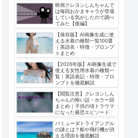
映画クレヨンしんちゃんで
は毎回おかまキャラが登場
している気がしたので調べ
てみた【後編】
【保存版】AI画像生成に使
える水着の種類一覧100選
｜英語名・特徴・プロンプ
トまとめ
【2026年版】AI画像生成で
使える女性用水着の種類一
覧｜英語表記・特徴・プロ
ンプトを徹底解説
【閲覧注意】クレヨンしん
ちゃんの怖い話・ホラー回
まとめ｜子供の頃トラウマ
になった最恐エピソード
バミューダトライアングル
の謎とは？船や飛行機が消
える理由を徹底解説