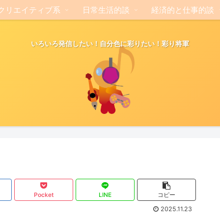
クリエイティブ系
日常生活的談
経済的と仕事的談
いろいろ発信したい！自分色に彩りたい！彩り将軍
Pocket
LINE
コピー
2025.11.23