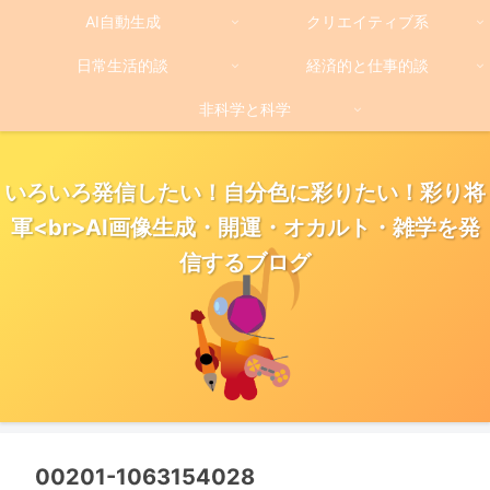
AI自動生成
クリエイティブ系
日常生活的談
経済的と仕事的談
非科学と科学
いろいろ発信したい！自分色に彩りたい！彩り将
軍<br>AI画像生成・開運・オカルト・雑学を発
信するブログ
00201-1063154028