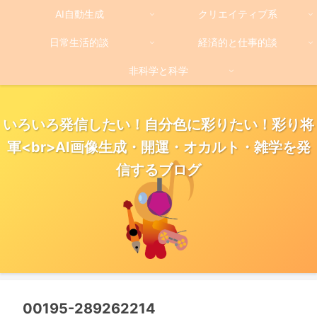
AI自動生成
クリエイティブ系
日常生活的談
経済的と仕事的談
非科学と科学
いろいろ発信したい！自分色に彩りたい！彩り将
軍<br>AI画像生成・開運・オカルト・雑学を発
信するブログ
00195-289262214