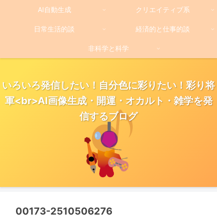
AI自動生成
クリエイティブ系
日常生活的談
経済的と仕事的談
非科学と科学
いろいろ発信したい！自分色に彩りたい！彩り将
軍<br>AI画像生成・開運・オカルト・雑学を発
信するブログ
00173-2510506276