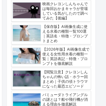
映画クレヨンしんちゃんで
は毎回おかまキャラが登場
している気がしたので調べ
てみた【後編】
【保存版】AI画像生成に使
える水着の種類一覧100選
｜英語名・特徴・プロンプ
トまとめ
【2026年版】AI画像生成で
使える女性用水着の種類一
覧｜英語表記・特徴・プロ
ンプトを徹底解説
【閲覧注意】クレヨンしん
ちゃんの怖い話・ホラー回
まとめ｜子供の頃トラウマ
になった最恐エピソード
バミューダトライアングル
の謎とは？船や飛行機が消
える理由を徹底解説