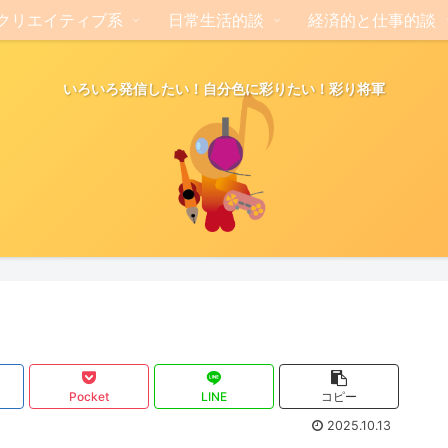
クリエイティブ系
日常生活的談
経済的と仕事的談
いろいろ発信したい！自分色に彩りたい！彩り将軍
Pocket
LINE
コピー
2025.10.13