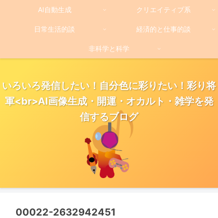
AI自動生成
クリエイティブ系
日常生活的談
経済的と仕事的談
非科学と科学
いろいろ発信したい！自分色に彩りたい！彩り将
軍<br>AI画像生成・開運・オカルト・雑学を発
信するブログ
00022-2632942451