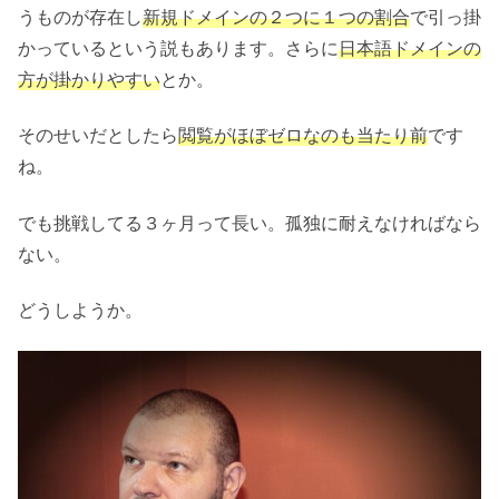
うものが存在し
新規ドメインの２つに１つの割合
で引っ掛
かっているという説もあります。さらに
日本語ドメインの
方が掛かりやすい
とか。
そのせいだとしたら
閲覧がほぼゼロなのも当たり前
です
ね。
でも挑戦してる３ヶ月って長い。孤独に耐えなければなら
ない。
どうしようか。