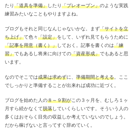
たり
「道具を準備」
したり
「プレオープン」
のような実践
練習みたいなこともやりますよね。
ブログもそれと同じなんじゃないかな。まず
「サイトを立
ち上げ」
て色々
「設定」
をして、いずれ見てもらうために
「記事を用意（書く）」
しておく。記事を書くのは
「練
習」
でもあるし将来に向けての
「資産形成」
でもあると思
います。
なのでそこでは
成果は求めず
に、
準備期間と考える
。ここ
でしっかりと準備することが出来れば成功に近づく。
ブログを始めた人の
８～９割が
この３ヶ月を、むしろ１ヶ
月すら続かなくて
脱落
していくらしいです。そういう人の
多くはおそらく目先の収益しか考えていないのでしょう。
だから稼げないと言ってすぐ辞めていく。