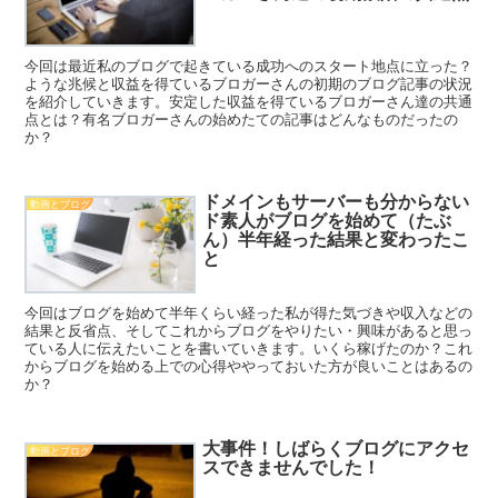
今回は最近私のブログで起きている成功へのスタート地点に立った？
ような兆候と収益を得ているブロガーさんの初期のブログ記事の状況
を紹介していきます。安定した収益を得ているブロガーさん達の共通
点とは？有名ブロガーさんの始めたての記事はどんなものだったの
か？
ドメインもサーバーも分からない
動画とブログ
ド素人がブログを始めて（たぶ
ん）半年経った結果と変わったこ
と
今回はブログを始めて半年くらい経った私が得た気づきや収入などの
結果と反省点、そしてこれからブログをやりたい・興味があると思っ
ている人に伝えたいことを書いていきます。いくら稼げたのか？これ
からブログを始める上での心得ややっておいた方が良いことはあるの
か？
大事件！しばらくブログにアクセ
動画とブログ
スできませんでした！