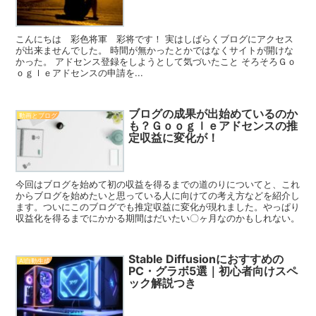
こんにちは 彩色将軍 彩将です！ 実はしばらくブログにアクセス
が出来ませんでした。 時間が無かったとかではなくサイトが開けな
かった。 アドセンス登録をしようとして気づいたこと そろそろＧｏ
ｏｇｌｅアドセンスの申請を...
ブログの成果が出始めているのか
動画とブログ
も？Ｇｏｏｇｌｅアドセンスの推
定収益に変化が！
今回はブログを始めて初の収益を得るまでの道のりについてと、これ
からブログを始めたいと思っている人に向けての考え方などを紹介し
ます。ついにこのブログでも推定収益に変化が現れました。やっぱり
収益化を得るまでにかかる期間はだいたい〇ヶ月なのかもしれない。
Stable Diffusionにおすすめの
AI自動生成
PC・グラボ5選｜初心者向けスペ
ック解説つき