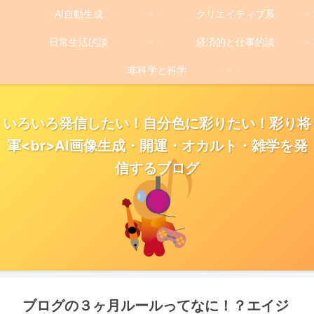
AI自動生成
クリエイティブ系
日常生活的談
経済的と仕事的談
非科学と科学
いろいろ発信したい！自分色に彩りたい！彩り将
軍<br>AI画像生成・開運・オカルト・雑学を発
信するブログ
ブログの３ヶ月ルールってなに！？エイジ