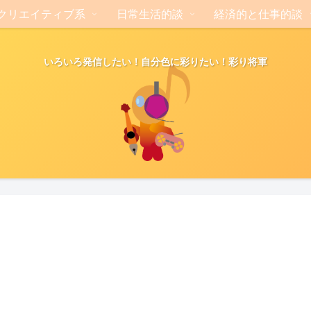
クリエイティブ系
日常生活的談
経済的と仕事的談
いろいろ発信したい！自分色に彩りたい！彩り将軍