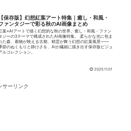
【保存版】幻想紅葉アート特集｜癒し・和風・
ファンタジーで彩る秋のAI画像まとめ
紅葉×AIアートで描く幻想的な秋の世界。癒し・和風・ファン
タジーの3テーマで構成されたAI画像特集。 柔らかな光に包ま
れた森、着物が映える古都、精霊が舞う幻想の紅葉風景——
季節のぬくもりと静けさを、AIが繊細に描き出す保存版ビジュ
アルコレクション。
2025.11.01
ンサーリンク