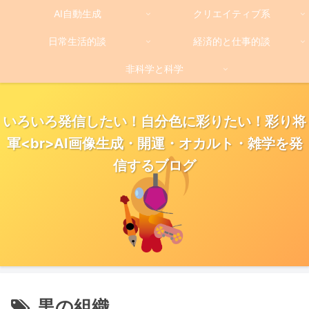
AI自動生成
クリエイティブ系
日常生活的談
経済的と仕事的談
非科学と科学
いろいろ発信したい！自分色に彩りたい！彩り将
軍<br>AI画像生成・開運・オカルト・雑学を発
信するブログ
黒の組織