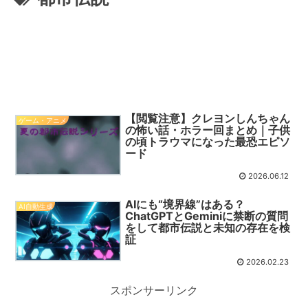
【閲覧注意】クレヨンしんちゃん
ゲーム・アニメ
の怖い話・ホラー回まとめ｜子供
の頃トラウマになった最恐エピソ
ード
2026.06.12
AIにも“境界線”はある？
AI自動生成
ChatGPTとGeminiに禁断の質問
をして都市伝説と未知の存在を検
証
2026.02.23
スポンサーリンク