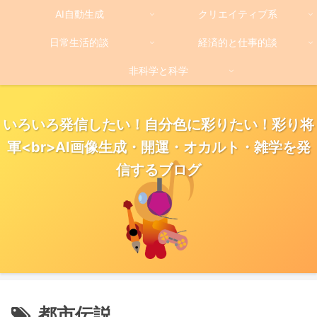
AI自動生成
クリエイティブ系
日常生活的談
経済的と仕事的談
非科学と科学
いろいろ発信したい！自分色に彩りたい！彩り将
軍<br>AI画像生成・開運・オカルト・雑学を発
信するブログ
都市伝説