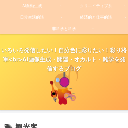
AI自動生成
クリエイティブ系
日常生活的談
経済的と仕事的談
非科学と科学
いろいろ発信したい！自分色に彩りたい！彩り将
軍<br>AI画像生成・開運・オカルト・雑学を発
信するブログ
観光客