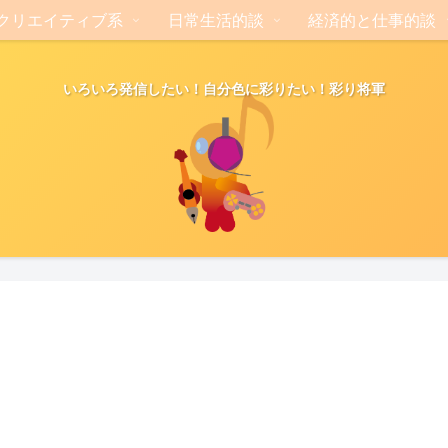
クリエイティブ系
日常生活的談
経済的と仕事的談
いろいろ発信したい！自分色に彩りたい！彩り将軍