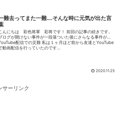
一難去ってまた一難….そんな時に元気が出た言
葉
こんにちは 彩色将軍 彩将です！ 前回の記事の続きです。
ブログが開けない事件が一段落ついた後にさらなる事件が...
YouTube配信での災難 私は１ヶ月ほど前から友達とYouTube
で動画配信を行っていたのです...
2020.11.25
ンサーリンク