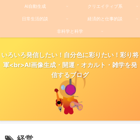
AI自動生成
クリエイティブ系
日常生活的談
経済的と仕事的談
非科学と科学
いろいろ発信したい！自分色に彩りたい！彩り将
軍<br>AI画像生成・開運・オカルト・雑学を発
信するブログ
経営