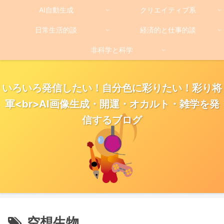
AI自動生成
クリエイティブ系
日常生活的談
経済的と仕事的談
非科学と科学
いろいろ発信したい！自分色に彩りたい！彩り将
軍<br>AI画像生成・開運・オカルト・雑学を発
信するブログ
空想生物