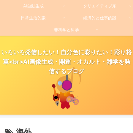
AI自動生成
クリエイティブ系
日常生活的談
経済的と仕事的談
非科学と科学
いろいろ発信したい！自分色に彩りたい！彩り将
軍<br>AI画像生成・開運・オカルト・雑学を発
信するブログ
海外