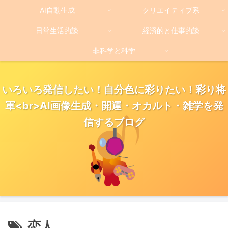
AI自動生成
クリエイティブ系
日常生活的談
経済的と仕事的談
非科学と科学
いろいろ発信したい！自分色に彩りたい！彩り将
軍<br>AI画像生成・開運・オカルト・雑学を発
信するブログ
恋人