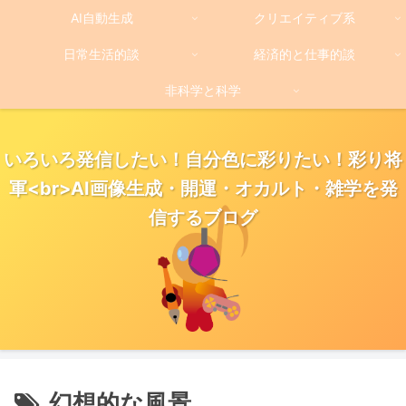
AI自動生成
クリエイティブ系
日常生活的談
経済的と仕事的談
非科学と科学
いろいろ発信したい！自分色に彩りたい！彩り将
軍<br>AI画像生成・開運・オカルト・雑学を発
信するブログ
幻想的な風景