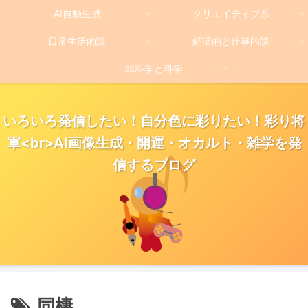
AI自動生成
クリエイティブ系
日常生活的談
経済的と仕事的談
非科学と科学
いろいろ発信したい！自分色に彩りたい！彩り将
軍<br>AI画像生成・開運・オカルト・雑学を発
信するブログ
同棲