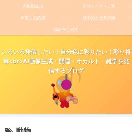
AI自動生成
クリエイティブ系
日常生活的談
経済的と仕事的談
非科学と科学
いろいろ発信したい！自分色に彩りたい！彩り将
軍<br>AI画像生成・開運・オカルト・雑学を発
信するブログ
動物