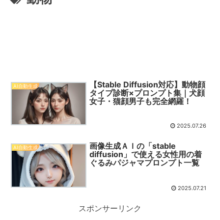
【Stable Diffusion対応】動物顔
AI自動生成
タイプ診断×プロンプト集｜犬顔
女子・猫顔男子も完全網羅！
2025.07.26
画像生成ＡＩの「stable
AI自動生成
diffusion」で使える女性用の着
ぐるみパジャマプロンプト一覧
2025.07.21
スポンサーリンク