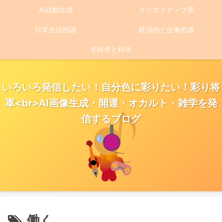
AI自動生成
クリエイティブ系
日常生活的談
経済的と仕事的談
非科学と科学
いろいろ発信したい！自分色に彩りたい！彩り将
軍<br>AI画像生成・開運・オカルト・雑学を発
信するブログ
働く