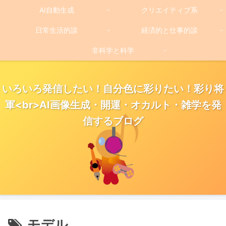
AI自動生成
クリエイティブ系
日常生活的談
経済的と仕事的談
非科学と科学
いろいろ発信したい！自分色に彩りたい！彩り将
軍<br>AI画像生成・開運・オカルト・雑学を発
信するブログ
モデル