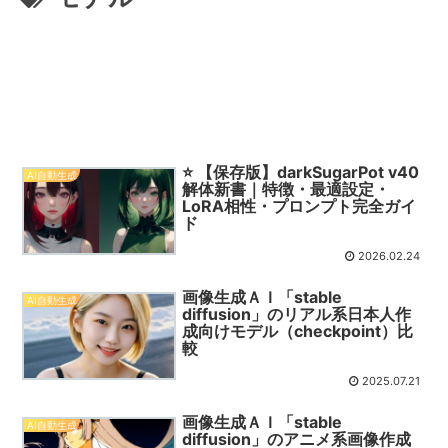
⭐ 【保存版】darkSugarPot v40
AI自動生成
解体新書｜特徴・最適設定・
LoRA相性・プロンプト完全ガイ
ド
2026.02.24
画像生成ＡＩ「stable
AI自動生成
diffusion」のリアル系日本人作
成向けモデル（checkpoint）比
較
2025.07.21
画像生成ＡＩ「stable
AI自動生成
diffusion」のアニメ系画像作成