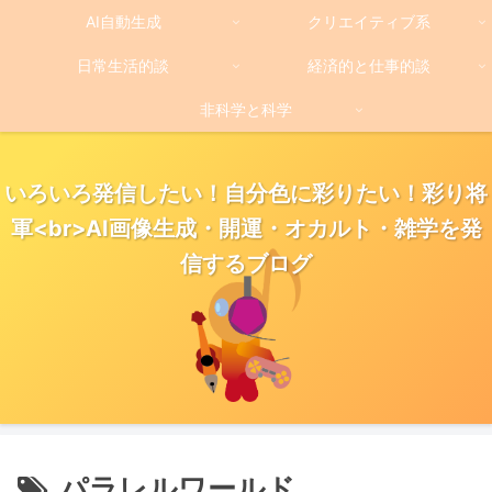
AI自動生成
クリエイティブ系
日常生活的談
経済的と仕事的談
非科学と科学
いろいろ発信したい！自分色に彩りたい！彩り将
軍<br>AI画像生成・開運・オカルト・雑学を発
信するブログ
パラレルワールド