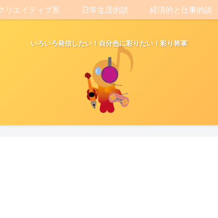
クリエイティブ系
日常生活的談
経済的と仕事的談
いろいろ発信したい！自分色に彩りたい！彩り将軍