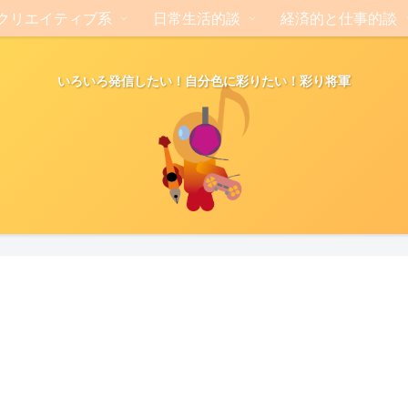
クリエイティブ系
日常生活的談
経済的と仕事的談
いろいろ発信したい！自分色に彩りたい！彩り将軍