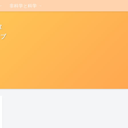
非科学と科学
軍
るブ