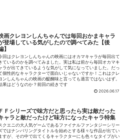
映画クレヨンしんちゃんでは毎回おかまキャラ
が登場している気がしたので調べてみた【後
編】
今回はクレヨンしんちゃんの映画にはオカマキャラが毎回出て
きているのかを調べてみました。実は私は前から毎回オカマキ
ャラが出てきているような気がして気になっていました。だっ
て個性的なキャラクターで面白いじゃないですか！これはクレ
ヨンしんちゃんの映画の醍醐味と言っても過言ではないはず。
結果はどうなのか？前回の続きです
2026.06.17
ＦＦシリーズで味方だと思ったら実は敵だった
キャラと敵だったけど味方になったキャラ特集
スクエニの大人気ゲームであるファイナルファンタジーシリー
ズではナンバリングタイトルを始めとする様々な作品が出てい
ますが、その中で出てくるキャラクターにも色々なタイプがい