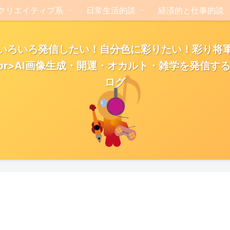
クリエイティブ系
日常生活的談
経済的と仕事的談
いろいろ発信したい！自分色に彩りたい！彩り将
br>AI画像生成・開運・オカルト・雑学を発信す
ログ