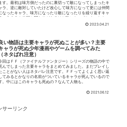
ます。最初は味方側だったのに裏切って敵になってしまったキ
ャラ、逆に敵対していたけど改心して味方になって更には仲間
になったキャラ、味方になったり敵になったりを繰り返すキャ
ラ、主人公や仲間と関わりがあるけど敵になってしまったキャ
ラなどを紹介します
2023.04.21
良い物語は主要キャラが死ぬことが多い？主要
キャラが死ぬ少年漫画やゲームを調べてみた
（ネタばれ注意）
今回はＦＦ（ファイナルファンタジー）シリーズの物語の中で
死んでしまった主要キャラをまとめてみました。まだプレイし
たことがない人はネタバレ注意です。ＦＦってよくよく思い返
してみるとかなりの名前がついているキャラが死んでいるので
す。中にはこのキャラも死ぬの？なんて人物も。
2021.06.12
ンサーリンク