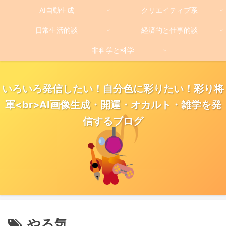
AI自動生成
クリエイティブ系
日常生活的談
経済的と仕事的談
非科学と科学
いろいろ発信したい！自分色に彩りたい！彩り将
軍<br>AI画像生成・開運・オカルト・雑学を発
信するブログ
やる気