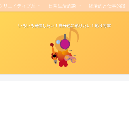
クリエイティブ系
日常生活的談
経済的と仕事的談
いろいろ発信したい！自分色に彩りたい！彩り将軍