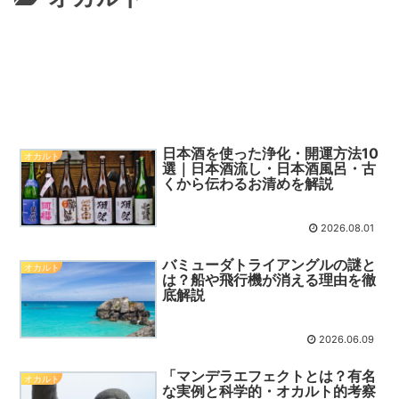
日本酒を使った浄化・開運方法10
オカルト
選｜日本酒流し・日本酒風呂・古
くから伝わるお清めを解説
2026.08.01
バミューダトライアングルの謎と
オカルト
は？船や飛行機が消える理由を徹
底解説
2026.06.09
「マンデラエフェクトとは？有名
オカルト
な実例と科学的・オカルト的考察