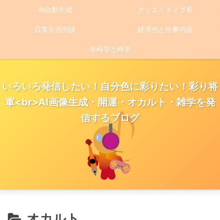
AI自動生成
クリエイティブ系
日常生活的談
経済的と仕事的談
非科学と科学
いろいろ発信したい！自分色に彩りたい！彩り将
軍<br>AI画像生成・開運・オカルト・雑学を発
信するブログ
オカルト